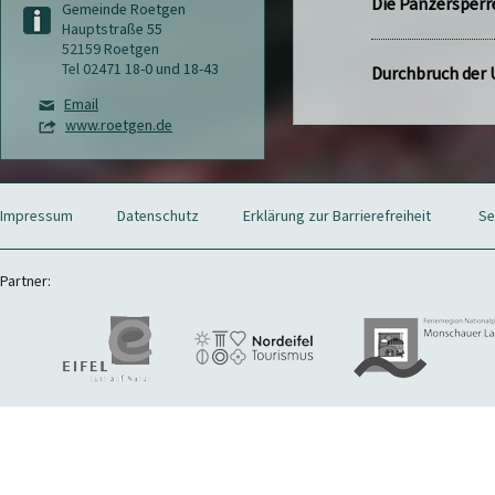
Die Panzersperr
Gemeinde Roetgen
Hauptstraße 55
52159 Roetgen
Tel 02471 18-0 und 18-43
Durchbruch der
Email
www.roetgen.de
Impressum
Datenschutz
Erklärung zur Barrierefreiheit
Se
Partner: