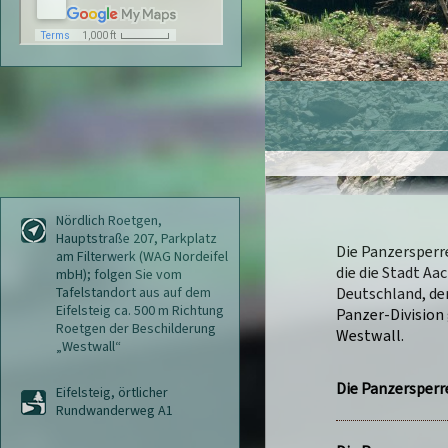
Nördlich Roetgen,
Hauptstraße 207, Parkplatz
Die Panzersperr
am Filterwerk (WAG Nordeifel
die die Stadt Aa
mbH); folgen Sie vom
Tafelstandort aus auf dem
Deutschland, de
Eifelsteig ca. 500 m Richtung
Panzer-Division
Roetgen der Beschilderung
Westwall.
„Westwall“
Die Panzersperr
Eifelsteig, örtlicher
Rundwanderweg A1